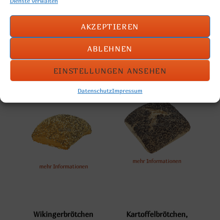
Dienste verwalten
AKZEPTIEREN
mehr Informationen
mehr Informationen
ABLEHNEN
EINSTELLUNGEN ANSEHEN
Weltmeisterbrötchen
Mohnbrötchen
Datenschutz
Impressum
mehr Informationen
mehr Informationen
Wikingerbrötchen
Kartoffelbrötchen,