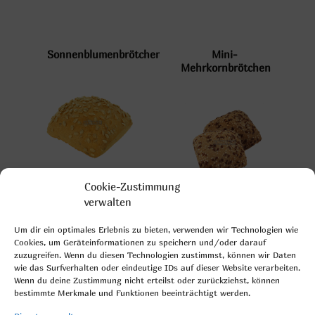
Sonnenblumenbrötchen
Mini-
Mehrkornbrötchen
mehr Informationen
Cookie-Zustimmung
quadratisches
verwalten
Weizenkleingebäck, bestreut
mit Ölsaaten
Um dir ein optimales Erlebnis zu bieten, verwenden wir Technologien wie
Gewicht: 40g
Cookies, um Geräteinformationen zu speichern und/oder darauf
Mehrkornbrötchen
Körnerbrötchen
Kartoninhalt: 240 Stück
zuzugreifen. Wenn du diesen Technologien zustimmst, können wir Daten
hell
wie das Surfverhalten oder eindeutige IDs auf dieser Website verarbeiten.
Fertigungsgrad:
Wenn du deine Zustimmung nicht erteilst oder zurückziehst, können
vorgebacken, tiefgefroren
bestimmte Merkmale und Funktionen beeinträchtigt werden.
mehr Informationen