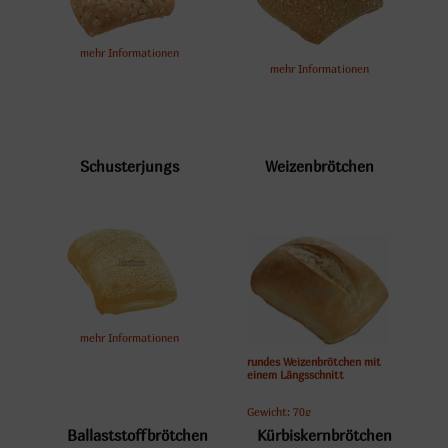
mehr Informationen
mehr Informationen
Schusterjungs
Weizenbrötchen
mehr Informationen
rundes Weizenbrötchen mit
einem Längsschnitt
Gewicht: 70g
Kartoninhalt: 100 Stück
Ballaststoffbrötchen
Kürbiskernbrötchen
Artikelnummer: 550