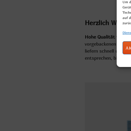
Um di
Gerä
Tech
auf d
Herzlich Willk
zurü
Diens
Hohe Qualität von sü
vorgebackenen oder g
A
liefern schnell und in
entsprechen, bieten w