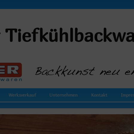
r Tiefkühlbackw
Werksverkauf
Unternehmen
Kontakt
Impre