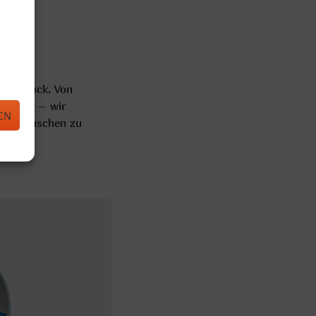
Geschmack. Von
glingen – wir
EN
len Wünschen zu