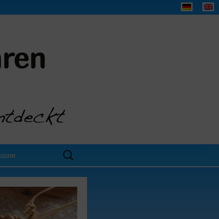
aren
Suchen
ssum
nach: