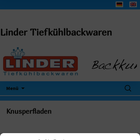
Linder Tiefkühlbackwaren
Suchen
Menü
nach:
Knusperfladen