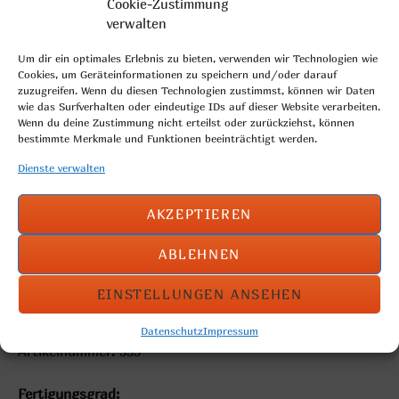
Cookie-Zustimmung
verwalten
Um dir ein optimales Erlebnis zu bieten, verwenden wir Technologien wie
Cookies, um Geräteinformationen zu speichern und/oder darauf
zuzugreifen. Wenn du diesen Technologien zustimmst, können wir Daten
wie das Surfverhalten oder eindeutige IDs auf dieser Website verarbeiten.
Wenn du deine Zustimmung nicht erteilst oder zurückziehst, können
bestimmte Merkmale und Funktionen beeinträchtigt werden.
Dienste verwalten
AKZEPTIEREN
rustikales Weizenmischbrötchen mit einer Vielzahl an
ABLEHNEN
Saaten
EINSTELLUNGEN ANSEHEN
Gewicht: 120g
Kartoninhalt: 60 Stück
Datenschutz
Impressum
Artikelnummer: 555
Fertigungsgrad: