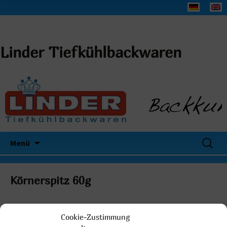
Linder Tiefkühlbackwaren
Suchen
Menü
nach:
Körnerspitz 60g
Cookie-Zustimmung