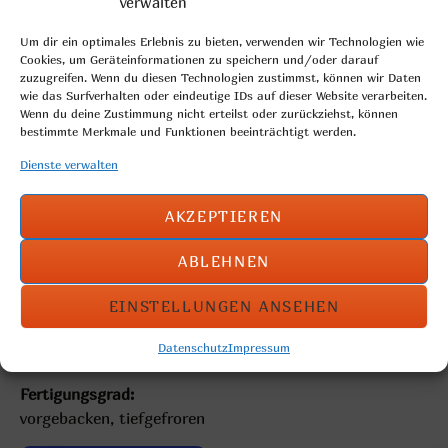
verwalten
Um dir ein optimales Erlebnis zu bieten, verwenden wir Technologien wie
Cookies, um Geräteinformationen zu speichern und/oder darauf
zuzugreifen. Wenn du diesen Technologien zustimmst, können wir Daten
wie das Surfverhalten oder eindeutige IDs auf dieser Website verarbeiten.
Wenn du deine Zustimmung nicht erteilst oder zurückziehst, können
bestimmte Merkmale und Funktionen beeinträchtigt werden.
Dienste verwalten
AKZEPTIEREN
ABLEHNEN
gewickeltes Weizenmischbrötchen mit einer Vielzahl an
Getreide und Gewürzen
EINSTELLUNGEN ANSEHEN
Gewicht: 60g
Datenschutz
Impressum
Fertigungsgrad:
vorgebacken, tiefgefroren