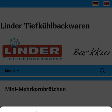
Linder Tiefkühlbackwaren
Suchen
Menü
nach:
Mini-Mehrkornbrötchen