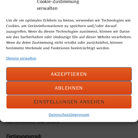
Cookie-Zustimmung
verwalten
Um dir ein optimales Erlebnis zu bieten, verwenden wir Technologien wie
Cookies, um Geräteinformationen zu speichern und/oder darauf
zuzugreifen. Wenn du diesen Technologien zustimmst, können wir Daten
wie das Surfverhalten oder eindeutige IDs auf dieser Website verarbeiten.
Wenn du deine Zustimmung nicht erteilst oder zurückziehst, können
bestimmte Merkmale und Funktionen beeinträchtigt werden.
Dienste verwalten
AKZEPTIEREN
ABLEHNEN
quadratisches Weizenkleingebäck, bestreut mit
Ölsaaten
EINSTELLUNGEN ANSEHEN
Gewicht: 40g
Datenschutz
Impressum
Kartoninhalt: 240 Stück
Fertigungsgrad: