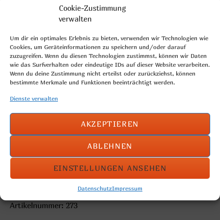
Cookie-Zustimmung
verwalten
Um dir ein optimales Erlebnis zu bieten, verwenden wir Technologien wie
Cookies, um Geräteinformationen zu speichern und/oder darauf
zuzugreifen. Wenn du diesen Technologien zustimmst, können wir Daten
wie das Surfverhalten oder eindeutige IDs auf dieser Website verarbeiten.
Wenn du deine Zustimmung nicht erteilst oder zurückziehst, können
bestimmte Merkmale und Funktionen beeinträchtigt werden.
Dienste verwalten
AKZEPTIEREN
zur Schnecke geformtes Plundergebäck mit einer
ABLEHNEN
Mohnfüllung
EINSTELLUNGEN ANSEHEN
Gewicht: 110 g
Datenschutz
Impressum
Kartoninhalt: 50 Stück
Artikelnummer: 273