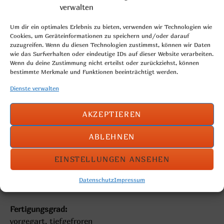
verwalten
Um dir ein optimales Erlebnis zu bieten, verwenden wir Technologien wie
Cookies, um Geräteinformationen zu speichern und/oder darauf
zuzugreifen. Wenn du diesen Technologien zustimmst, können wir Daten
wie das Surfverhalten oder eindeutige IDs auf dieser Website verarbeiten.
Wenn du deine Zustimmung nicht erteilst oder zurückziehst, können
bestimmte Merkmale und Funktionen beeinträchtigt werden.
Dienste verwalten
AKZEPTIEREN
gefaltetes Plundergebäck mit Puddingtopping
ABLEHNEN
EINSTELLUNGEN ANSEHEN
Gewicht: 110g
Kartoninhalt: 40 Stück
Datenschutz
Impressum
Artikelnummer: 251
Fertigungsgrad:
vorgegart, tiefgefroren