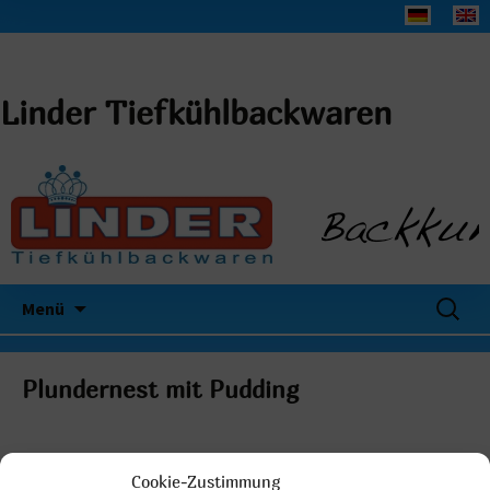
Linder Tiefkühlbackwaren
Suchen
Menü
nach:
Plundernest mit Pudding
Cookie-Zustimmung