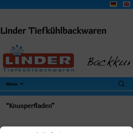
Linder Tiefkühlbackwaren
Search
Menu
for:
“Knusperfladen”