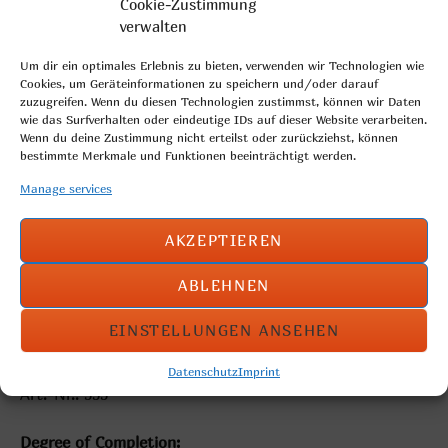
Cookie-Zustimmung
verwalten
Um dir ein optimales Erlebnis zu bieten, verwenden wir Technologien wie
Cookies, um Geräteinformationen zu speichern und/oder darauf
zuzugreifen. Wenn du diesen Technologien zustimmst, können wir Daten
wie das Surfverhalten oder eindeutige IDs auf dieser Website verarbeiten.
Wenn du deine Zustimmung nicht erteilst oder zurückziehst, können
bestimmte Merkmale und Funktionen beeinträchtigt werden.
Manage services
AKZEPTIEREN
rustic looking mixed wheat bread roll with a variety of
ABLEHNEN
oilseeds
EINSTELLUNGEN ANSEHEN
Weight per piece: 120g
Quantity: 60 pieces
Datenschutz
Imprint
Art.-Nr.: 555
Degree of Completion: