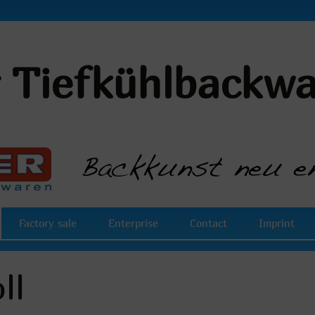
r Tiefkühlbackw
Factory sale
Enterprise
Contact
Imprint
ll