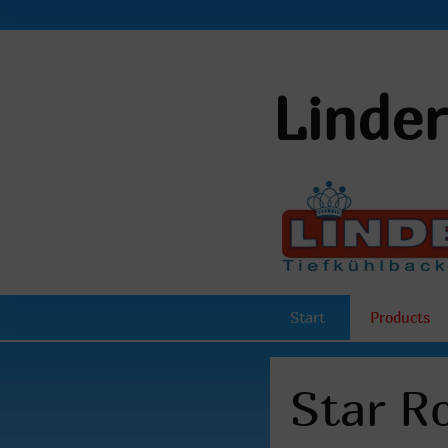
Linde
Start
Products
Star Ro