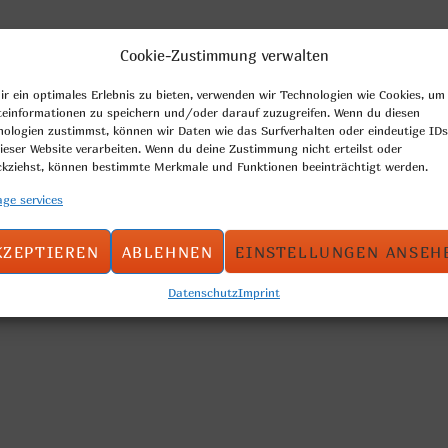
Cookie-Zustimmung verwalten
, slightly floured
r ein optimales Erlebnis zu bieten, verwenden wir Technologien wie Cookies, um
teinformationen zu speichern und/oder darauf zuzugreifen. Wenn du diesen
nologien zustimmst, können wir Daten wie das Surfverhalten oder eindeutige IDs
ieser Website verarbeiten. Wenn du deine Zustimmung nicht erteilst oder
:
ckziehst, können bestimmte Merkmale und Funktionen beeinträchtigt werden.
en
ge services
KZEPTIEREN
ABLEHNEN
EINSTELLUNGEN ANSEH
Datenschutz
Imprint