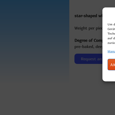
star-shaped wheat roll
Um di
Weight per piece: 80g
Gerä
Tech
auf d
Degree of Completion
zurü
pre-baked, deep-froz
Mana
Request an offer
A