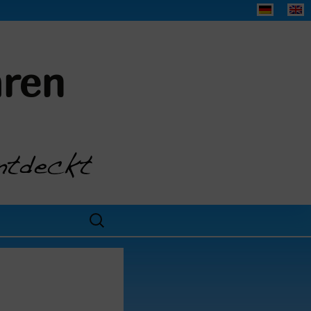
aren
Search
for: