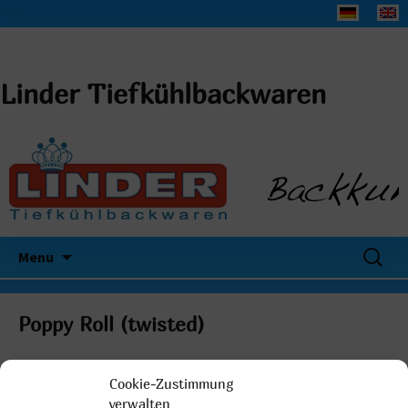
Linder Tiefkühlbackwaren
Search
Menu
for:
Poppy Roll (twisted)
Cookie-Zustimmung
verwalten