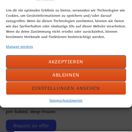
Um dir ein optimales Erlebnis zu bieten, verwenden wir Technologien wie
Cookies, um Geräteinformationen zu speichern und/oder darauf
zuzugreifen. Wenn du diesen Technologien zustimmst, können wir Daten
wie das Surfverhalten oder eindeutige IDs auf dieser Website verarbeiten.
Wenn du deine Zustimmung nicht erteilst oder zurückziehst, können
bestimmte Merkmale und Funktionen beeinträchtigt werden.
Manage services
AKZEPTIEREN
ABLEHNEN
twisted wheat roll sprinkled with poppy seeds
EINSTELLUNGEN ANSEHEN
Weight per piece: 120g
Datenschutz
Imprint
Degree of Completion:
pre-baked, deep-frozen
Request an offer