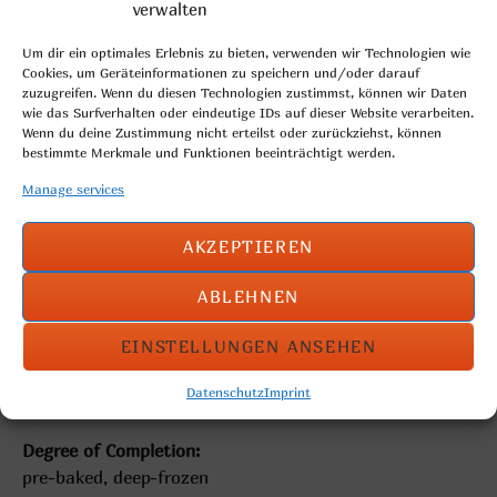
verwalten
Um dir ein optimales Erlebnis zu bieten, verwenden wir Technologien wie
Cookies, um Geräteinformationen zu speichern und/oder darauf
zuzugreifen. Wenn du diesen Technologien zustimmst, können wir Daten
wie das Surfverhalten oder eindeutige IDs auf dieser Website verarbeiten.
Wenn du deine Zustimmung nicht erteilst oder zurückziehst, können
bestimmte Merkmale und Funktionen beeinträchtigt werden.
Manage services
AKZEPTIEREN
rectangular pastry with a delicious quark filling
ABLEHNEN
Weight per piece: 110g
EINSTELLUNGEN ANSEHEN
Quantity: 50 pieces
Datenschutz
Imprint
Art.-Nr.: 270
Degree of Completion:
pre-baked, deep-frozen