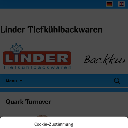
Linder Tiefkühlbackwaren
Search
Menu
for:
Quark Turnover
Cookie-Zustimmung