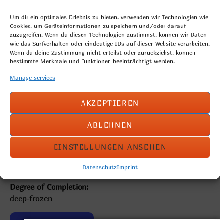
Um dir ein optimales Erlebnis zu bieten, verwenden wir Technologien wie
Cookies, um Geräteinformationen zu speichern und/oder darauf
zuzugreifen. Wenn du diesen Technologien zustimmst, können wir Daten
wie das Surfverhalten oder eindeutige IDs auf dieser Website verarbeiten.
Wenn du deine Zustimmung nicht erteilst oder zurückziehst, können
bestimmte Merkmale und Funktionen beeinträchtigt werden.
Manage services
AKZEPTIEREN
puff pastry with creamy quark filling, formed like a boat
ABLEHNEN
Weight per piece: 100g
EINSTELLUNGEN ANSEHEN
Quantity: 80 pieces
Art.-Nr.: 105
Datenschutz
Imprint
Degree of Completion:
deep-frozen