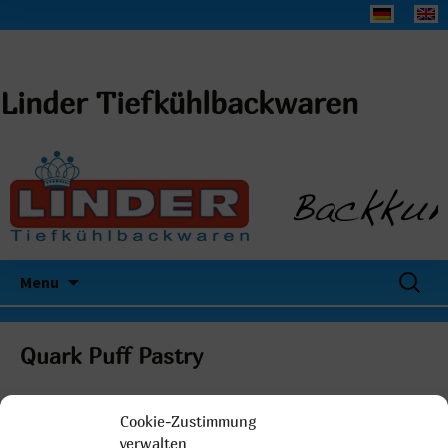
Linder Tiefkühlbackwaren
Search
Menu
for:
Quark Puff Pastry
Cookie-Zustimmung
verwalten