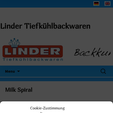
Linder Tiefkühlbackwaren
Search
Menu
for:
Milk Spiral
Cookie-Zustimmung