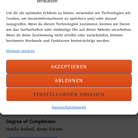
verwalten
Um dir ein optimales Erlebnis zu bieten, verwenden wir Technologien wie
Cookies, um Geräteinformationen zu speichern und/oder darauf
zuzugreifen. Wenn du diesen Technologien zustimmst, können wir Daten
wie das Surfverhalten oder eindeutige IDs auf dieser Website verarbeiten.
Wenn du deine Zustimmung nicht erteilst oder zurückziehst, können
bestimmte Merkmale und Funktionen beeinträchtigt werden.
Manage services
AKZEPTIEREN
ABLEHNEN
milk roll in form of a spiral
EINSTELLUNGEN ANSEHEN
Weight per piece: 60g
Datenschutz
Imprint
Degree of Completion:
ready-baked, deep-frozen