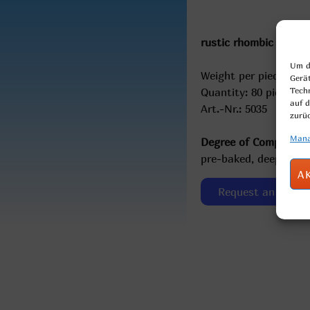
rustic rhombic wheat 
Um di
Weight per piece: 70g
Gerä
Quantity: 80 pieces
Tech
auf d
Art.-Nr.: 5035
zurü
Mana
Degree of Completion
pre-baked, deep-froz
A
Request an offer