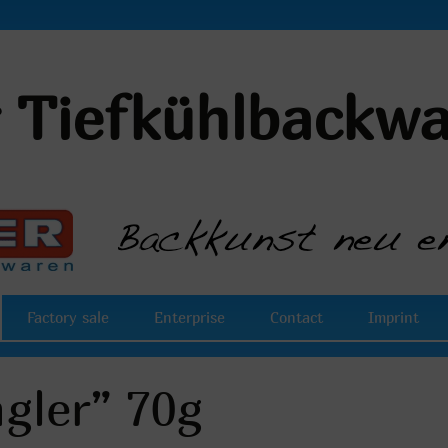
r Tiefkühlbackw
Factory sale
Enterprise
Contact
Imprint
gler” 70g