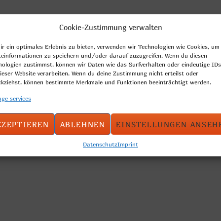
Cookie-Zustimmung verwalten
roll, diagonal cut
r ein optimales Erlebnis zu bieten, verwenden wir Technologien wie Cookies, um
teinformationen zu speichern und/oder darauf zuzugreifen. Wenn du diesen
nologien zustimmst, können wir Daten wie das Surfverhalten oder eindeutige IDs
ieser Website verarbeiten. Wenn du deine Zustimmung nicht erteilst oder
ckziehst, können bestimmte Merkmale und Funktionen beeinträchtigt werden.
ge services
:
en
KZEPTIEREN
ABLEHNEN
EINSTELLUNGEN ANSEH
Datenschutz
Imprint