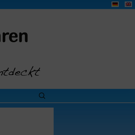
aren
Search
for: