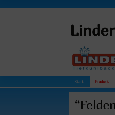
Linde
Start
Products
“Felden