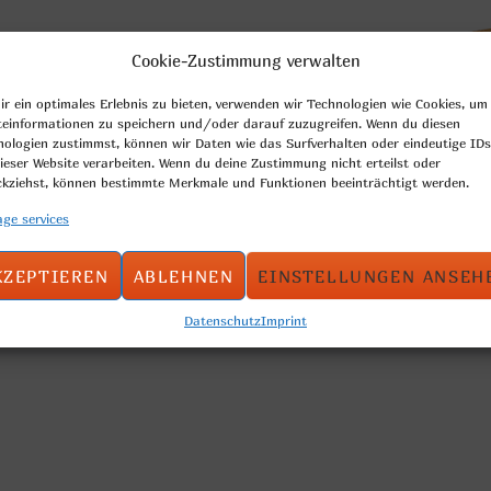
Cookie-Zustimmung verwalten
h oilseeds
r ein optimales Erlebnis zu bieten, verwenden wir Technologien wie Cookies, um
teinformationen zu speichern und/oder darauf zuzugreifen. Wenn du diesen
nologien zustimmst, können wir Daten wie das Surfverhalten oder eindeutige IDs
ieser Website verarbeiten. Wenn du deine Zustimmung nicht erteilst oder
:
ckziehst, können bestimmte Merkmale und Funktionen beeinträchtigt werden.
en
ge services
KZEPTIEREN
ABLEHNEN
EINSTELLUNGEN ANSEH
Datenschutz
Imprint