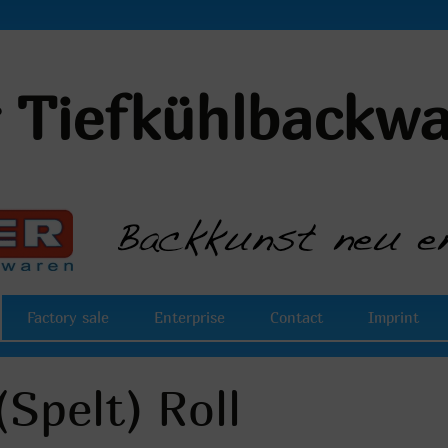
r Tiefkühlbackw
Factory sale
Enterprise
Contact
Imprint
(Spelt) Roll