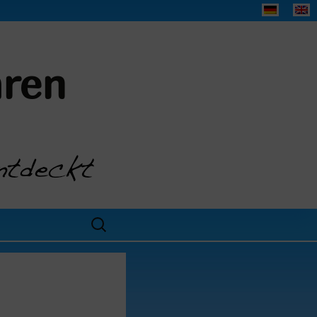
aren
Search
for: