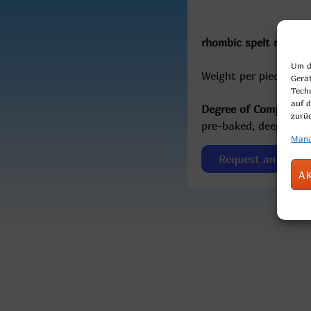
rhombic spelt roll wit
Um di
Weight per piece: 80g
Gerä
Tech
auf d
Degree of Completion
zurü
pre-baked, deep-froz
Mana
Request an offer
A